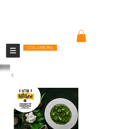
Amin Sheikh
Sóc gràcies a tu
COL.LABORA