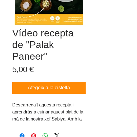
Vídeo recepta
de "Palak
Paneer"
Price
5,00 €
Afegeix a la cistella
Descarrega't aquesta recepta i
aprendràs a cuinar aquest plat de la
mà de la nostra xef Sabiya. Amb la
teva aportació col·laboraràs amb el
nostre projecte.